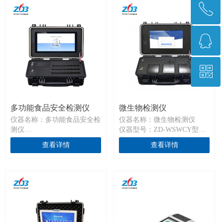
ꂅ
回到顶部
ꁗ
0371-67896961
ꀥ
QQ客服
微信二维码
多功能食品安全检测仪
微生物检测仪
仪器名称：多功能食品安全检
仪器名称：微生物检测仪
测仪
仪器型号：ZD-WSWCY型（3
仪器型号：HHX-SJ24SP（分
通道）
查看详情
查看详情
光光度法技术）