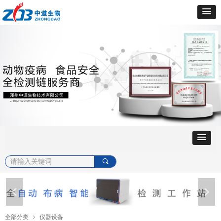
끠
넳
넲
全部分类
仪器设备
ꁇ