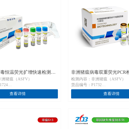
病毒恒温荧光扩增快速检测试
非洲猪瘟病毒双重荧光PCR
洲猪瘟（ASFV）
检测内容：非洲猪瘟（ASFV）
内参法P1732
724
货品编号：P1732
测/盒
规格：50检测/盒
查看详情
查看详情
非洲猪瘟病毒恒温荧光扩增快速检
通用名称：非洲猪瘟病毒恒温荧
测试剂盒
n Swine Fever Virus Nucleic
英文名称：African Swine Fever Vir
agnosis kit
Acid Rapid Diagnosis kit