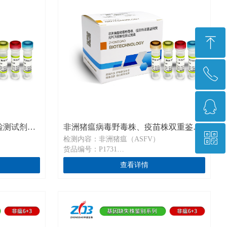
ꁸ
ꂅ
回到顶部
ꁗ
0371-67896961
检测试剂盒-
非洲猪瘟病毒野毒株、疫苗株双重鉴别
ꀥ
QQ客服
检测内容：非洲猪瘟（ASFV）
荧光PCR核酸检测试剂盒P1731
货品编号：P1731
规格：20 T/盒、50 T/盒
查看详情
微信二维码
光扩增快速检
通用名称：非洲猪瘟病毒野毒株、疫苗株双重
荧光PCR核酸检测试剂盒
us Nucleic
英文名称：Dual Fluorescence PCR detection
Kit for wild and vaccine strains of African swine
fever virus