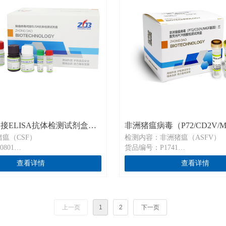
接ELISA抗体检测试剂盒
非洲猪瘟病毒（P72/CD2V/
瘟（CSF）
检测内容：非洲猪瘟（ASFV）
三重荧光PCR核酸检测试剂盒P
801
货品编号：P1741
6T×2
规格：20 T/盒、50 T/盒
查看详情
查看详情
瘟病毒间接ELISA抗体检测试剂
通用名称：非洲猪瘟病毒（P72/CD
因）三重荧光PCR核酸检测试剂盒
ct ELISA Kit for Detection
探针法）
Swine Fever Virus
英文名称：Diagnostic Kit for AS
上一页
1
2
下一页
MGF gene (PCR Fluorescence Prob