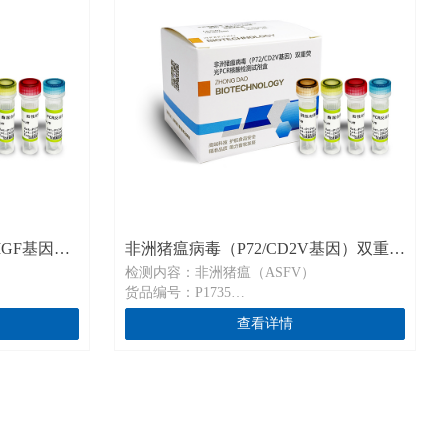
MGF基因）
非洲猪瘟病毒（P72/CD2V基因）双重荧
检测内容：非洲猪瘟（ASFV）
1741
光PCR核酸检测试剂盒P1735
货品编号：P1735
规格：20 T/盒、50 T/盒
查看详情
2V/MGF基
通用名称：非洲猪瘟病毒（P72/CD2V基因）
（PCR荧光
双重荧光PCR检测试剂盒（PCR荧光探针法）
英文名称：Diagnostic Kit for ASFV P72 and
FV CD2V and
CD2V gene (PCR Fluorescence Probing)
ing)