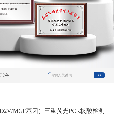
器设备
끠
CD2V/MGF基因）三重荧光PCR核酸检测