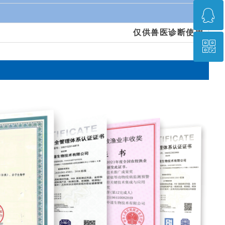
ꁗ
0371-67896961
仅供兽医诊断使用
ꀥ
QQ客服
微信二维码