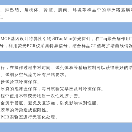
淋巴结、扁桃体、肾脏、肌肉、环境等样品中的非洲猪瘟病毒P7
查。
MGF基因设计特异性引物和TaqMan荧光探针，在Taq聚合酶作
号，利用荧光PCR仪采集特异信号，结合样品CT值与扩增曲线情
骤执行，在操作过程中对时间、试剂体积等精确控制可以获得最好的
材、试剂及空气流向应有严格要求。
一步试验或冷冻保存。
加冰袋的泡沫盒保存，每日试验完毕应及时冷冻保存。
测过程中使用不带荧光物质一次性乳胶手套。
完全沉于管底。避免反复冻融，以免影响试剂性能。
溶胶等的污染造成假阳性。
离PCR实验室进行无害化处理。