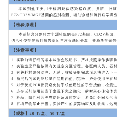
本试剂盒主要用于检测疑似感染猪血液、脾脏、肝脏、
P72/CD2V/MGF基因的鉴别检测、辅助诊断和流行病学调
【检验原理】
本试剂盒分别针对非洲猪瘟病毒P72基因、CD2V基因、
切活性使荧光探针报告基团与淬灭基团分离，并释放荧光信
【注意事项】
1. 实验前请仔细阅读本试剂盒说明书，严格按照操作步
2. 实验室应严格按照有关规定分区管理。各区间人员、器
3. 有关耗材确保洁净、无菌，核酸提取完成后尽快进入下
4. 预混后的试剂应尽量在短期内使用完毕，户外使用应在
5. 对于荧光PCR管要避免徒手或使用过的手套接触，检
6. 冻存试剂使用前应于室温下完全融化，瞬时离心使液体
7. 样品、阳性对照等在使用后及时封盖，避免组分间及气
8. 扩增产物禁止开盖，实验产生的废弃物应及时收集，远
【规格】20 T/盒、50 T/盒