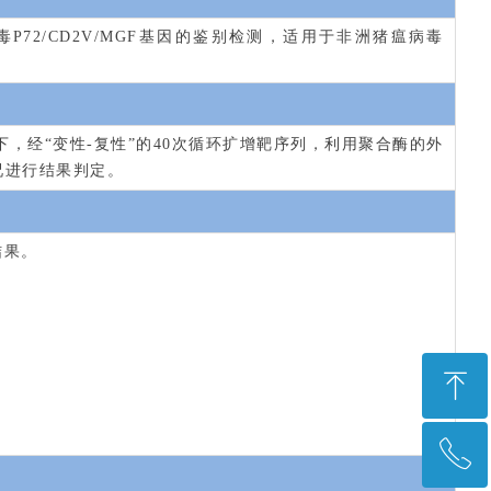
2/CD2V/MGF基因的鉴别检测，适用于非洲猪瘟病毒
用下，经“变性-复性”的40次循环扩增靶序列，利用聚合酶的外
况进行结果判定
。
结果。
ꁸ
ꂅ
回到顶部