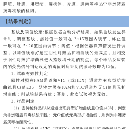
脾脏、肝脏、淋巴结、扁桃体、肾脏、肌肉等样品中非洲猪瘟
病毒核酸的检测。
【结果判定】
基线及阈值设定:根据仪器自动分析结果。如果曲线发生异
常时，调整基线，起始值一般可在 3~15范围内调节，终止值
一般可在 5~20范围内调节；阈值：根据仪器噪声情况进行调
整，以阈值线刚好超过阴性对照品扩增曲线的最高点，且相交
于阳性对照扩增曲线进入指数增长期的拐点。每个样品反应管
内的荧光信号到达设定的阈值时所经历的循环数即为Ct值。
1. 试验有效性判定
阳性对照在FAM通道和VIC（或HEX）通道均有典型扩增
曲线且Ct值≤35；阴性对照在FAM和VIC通道均无Ct值且无扩
增曲线；则试验结果有效；否则，此次试验视为无效。
2. 样品判定
（1）当待检样品FAM通道出现典型扩增曲线且Ct值≤45时，判定
为非洲猪瘟病毒核酸阳性； 无Ct值或无典型扩增曲线，则判为非洲猪
瘟病毒核酸阴性。
（2）当待检样品VIC（或HEX）通道出现典型扩增曲线且Ct值