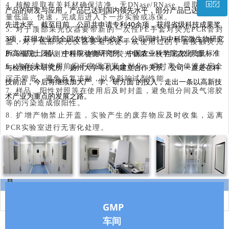
ꀥ
4. 核酸提取有关耗材确保洁净、无DNase/RNase，提取过程尽
产品的研发与应用，产品已达到国内领先水平，部分产品已达到国际
量低温、快速，完成后进入下一步实验或冻保。
先进水平。截至目前，公司共申请专利40余项，获得省级科技成果奖
5. 对于顶部采光仪器要带新的一次性PE手套对荧光PCR管封
微信二维码
3项，获得农业部全国农牧渔业丰收奖。公司同时与中科院微生物研究
盖，对于底部采光仪器要避免徒手或使用过的手套接触荧光
所高福院士团队、中科院动物研究所、中国农业科学院农业质量标准
PCR管底，检测过程中使用不带荧光物质一次性乳胶手套。
与检测技术研究所、扬州大学等机构建立合作关系。公司一直走在科
6. 冻存试剂使用前应于室温下完全融化，瞬时离心使液体完全
沉于管底。避免反复冻融，以免影响试剂性能。
技前沿，今后将继续加大产、学、研方面 的投入，走出一条以高新技
7. 样品、阳性对照等在使用后及时封盖，避免组分间及气溶胶
术产业为重点的发展之路。
等的污染造成假阳性。
8. 扩增产物禁止开盖，实验产生的废弃物应及时收集，远离
PCR实验室进行无害化处理。
【规格】50 T/盒
【贮藏与有效期】-20℃以下避光保存，有效期12个
月。
仅供兽医诊断使用
GMP
车间