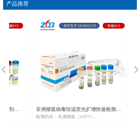
产品推荐
넳
넲
盒
非洲猪瘟病毒恒温荧光扩增快速检测试
非洲猪瘟
检测内容：非洲猪瘟（ASFV）
检测内容：
剂盒P1724
内参法P17
货品编号：P1724
货品编号：P
规格：32检测/盒
规格：50
试
通用名称：非洲猪瘟病毒恒温荧光扩增快速检
通用名称