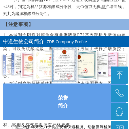
≤45时，判定为样品猪源核酸成分阳性；无Ct值或无典型扩增曲线，
则判为猪源核酸成分阴性。
【注意事项】
1. 本试剂盒阳性对照为含有非洲猪瘟P72基因靶标及猪源内参
中道生物公司简介
ZDB Company Profile
管家基因靶标的假病毒，假病毒较质粒更不易形成气溶胶污
染，可以免核酸提取，直接加PCR反应液里面进行扩增质控；
另一方面，假病毒也可以参与核酸提取步骤，用于质控提取试
剂盒提取效率，在参与提取时，取10 l阳性对照+190l无核
酸酶水，作为样品参与提取，应严格规范操作，防范交叉污
ꁸ
染。
2. 本试剂盒为超敏感体系，若样品中含有猪源样本，可不必加
阳性对照，VIC通道可用于扩增反应体系质控。试验人员需经
ꂅ
回到顶部
荣誉
过严格培训。在操作过程中对时间、试剂体积等精确控制可以
获得最好的结果。
简介
ꁗ
0371-67896961
3. 实验室应严格按照有关规定分区管理，依照配液区→模板提
取区→扩增区→分析区顺序进行基因检测。各区间人员、器
材、试剂及空气流向应有严格要求。
中道生物多年来致力于食品安全快速检测、动物疫病检测与防治
QQ客服