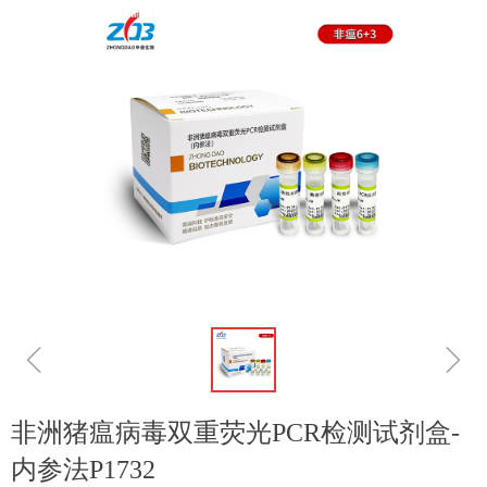
ꁆ
ꁇ
非洲猪瘟病毒双重荧光PCR检测试剂盒-
内参法P1732