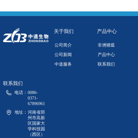
测试剂盒
测试剂盒
英文名称：African Swine Fever Virus Nucleic
英文名称：Afri
Acid Rapid Diagnosis kit
Acid Rapid 
关于我们
产品中心
公司简介
非洲猪瘟
公司新闻
产品中心
中道服务
联系我们
联系我们
电话：
0086-
0371-
67896961
地址：
河南省郑
州市高新
区国家大
学科技园
（西区）