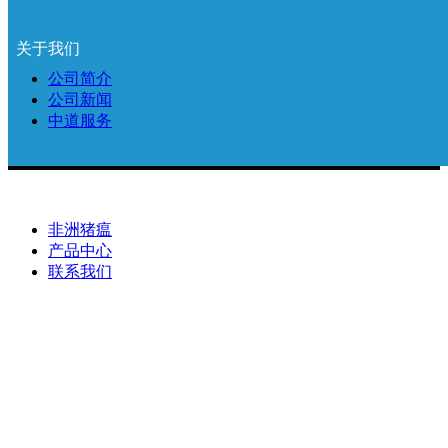
规格：20 T/盒、50 T/盒
通用名称：非洲猪瘟病毒（P72/CD2V基因）双重荧光P
关于我们
英文名称：Diagnostic Kit for ASFV P72 and CD2V gene (PCR
¥ 0.00
公司简介
公司新闻
查看详情
中道服务
产品中心
非洲猪瘟
产品中心
联系我们