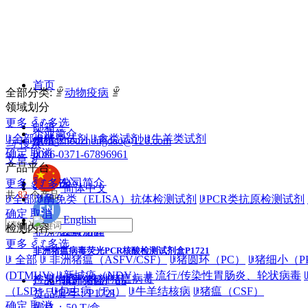
首页
全部分类:
ꁇ
动物疫病
ꁇ
领域划分
更多
ꀅ
ꄸ
多选
邮箱：
企业简介
ꁂ
全部
ꁂ
猪类试剂
ꁂ
禽类试剂
ꁂ
牛羊类试剂
zhengzhouzhongdao@126.com
电话：
끠
搜索
确定
取消
0086-0371-67896961
文章
ꀁ
产品平台
新闻中心
公司简介
更多
ꀅ
ꄸ
多选
文章
简体中文
共
82
个产品
ꁂ
全部
产品
ꁂ
酶免类（ELISA）抗体检测试剂
ꁂ
PCR类抗原检测试剂
确定
取消
English
检测内容
非洲猪瘟产品
发展历程
公司新闻
更多
ꀅ
ꄸ
多选
非洲猪瘟病毒荧光PCR核酸检测试剂盒P1721
ꁂ
全部
ꁂ
非洲猪瘟（ASFV/CSF）
ꁂ
猪圆环（PC）
ꁂ
猪细小（P
(DTMUV)
ꁂ
新城疫（NDV）
ꁂ
流行/传染性胃肠炎、轮状病毒
检测内容：非洲猪瘟病毒
产品中心
领导关怀
非洲猪瘟产品
（LSD）
ꁂ
包虫病（Eg）
ꁂ
牛羊结核病
ꁂ
猪瘟（CSF）
货品编号：P1721
确定
取消
规格：50 T/盒