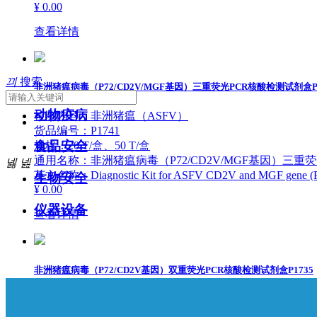
¥ 0.00
查看详情
끠
搜索
非洲猪瘟病毒（P72/CD2V/MGF基因）三重荧光PCR核酸检测试剂盒P1
动物疫病
检测内容：非洲猪瘟（ASFV）
货品编号：P1741
食品安全
规格：20 T/盒、50 T/盒
通用名称：非洲猪瘟病毒（P72/CD2V/MGF基因）三重
넳
넲
英文名称：Diagnostic Kit for ASFV CD2V and MGF gene (PCR
生物安全
¥ 0.00
仪器设备
查看详情
非洲猪瘟病毒（P72/CD2V基因）双重荧光PCR核酸检测试剂盒P1735
检测内容：非洲猪瘟（ASFV）
货品编号：P1735