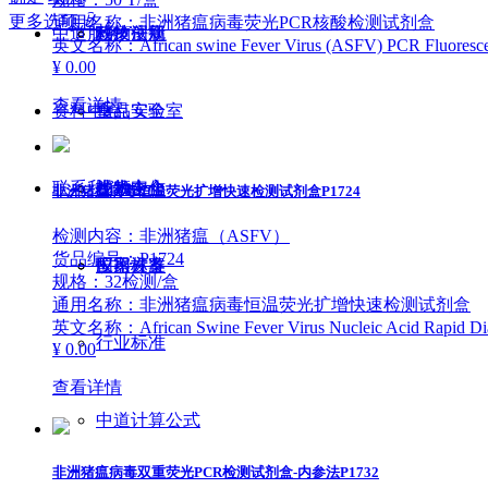
更多选项
ꀁ
通用名称：非洲猪瘟病毒荧光PCR核酸检测试剂盒
中道服务
科技创新
政策法规
动物疫病
英文名称：African swine Fever Virus (ASFV) PCR Fluorescen
¥ 0.00
查看详情
资料中心
食品安全
重点实验室
联系我们
生物安全
技术合作
视频中心
非洲猪瘟病毒恒温荧光扩增快速检测试剂盒P1724
检测内容：非洲猪瘟（ASFV）
货品编号：P1724
仪器设备
应用方案
国家标准
规格：32检测/盒
通用名称：非洲猪瘟病毒恒温荧光扩增快速检测试剂盒
英文名称：African Swine Fever Virus Nucleic Acid Rapid Diag
行业标准
¥ 0.00
查看详情
中道计算公式
非洲猪瘟病毒双重荧光PCR检测试剂盒-内参法P1732